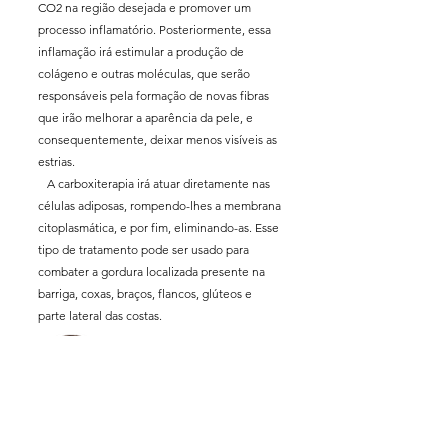
CO2 na região desejada e promover um
processo inflamatório. Posteriormente, essa
inflamação irá estimular a produção de
colágeno e outras moléculas, que serão
responsáveis pela formação de novas fibras
que irão melhorar a aparência da pele, e
consequentemente, deixar menos visíveis as
estrias.
A carboxiterapia irá atuar diretamente nas
células adiposas, rompendo-lhes a membrana
citoplasmática, e por fim, eliminando-as. Esse
tipo de tratamento pode ser usado para
combater a gordura localizada presente na
barriga, coxas, braços, flancos, glúteos e
parte lateral das costas.
Viva sua Melhor Versão
Agende agora sua avaliação.
AGENDAR